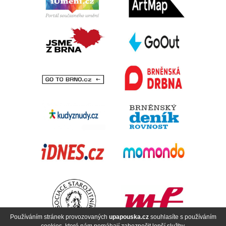
Používáním stránek provozovaných
upapouska.cz
souhlasíte s používáním