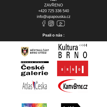
ZAVŘENO
+420 725 336 540
info@upapouska.cz
Psali o nás :